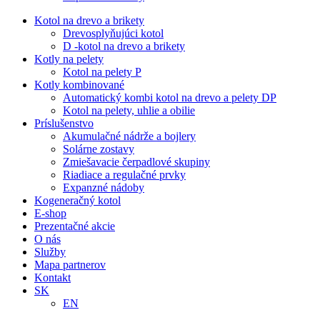
Kotol na drevo a brikety
Drevosplyňujúci kotol
D -kotol na drevo a brikety
Kotly na pelety
Kotol na pelety P
Kotly kombinované
Automatický kombi kotol na drevo a pelety DP
Kotol na pelety, uhlie a obilie
Príslušenstvo
Akumulačné nádrže a bojlery
Solárne zostavy
Zmiešavacie čerpadlové skupiny
Riadiace a regulačné prvky
Expanzné nádoby
Kogeneračný kotol
E-shop
Prezentačné akcie
O nás
Služby
Mapa partnerov
Kontakt
SK
EN