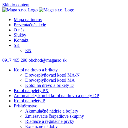
Skip to content
Mapa partnerov
Prezentačné akcie
O nás
Služby
Kontakt
SK
EN
0917 465 298
obchod@magasro.sk
Kotol na drevo a brikety
Drevosplyňovací kotol MA-N
Drevosplyňovací kotol MA
Kotol na drevo a brikety D
Kotol na pelety PX
Automatický kombi kotol na drevo a pelety DP
Kotol na pelety P
Príslušenstvo
Akumulačné nádrže a bojlery
Zmiešavacie čerpadlové skupiny
Riadiace a regulačné prvky
Expanzné nádoby